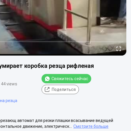
 умирает коробка резца рифленая
Свяжитесь сейчас
44 views
Поделиться
ина резца
рорезающ автомат для резки плашки всасывание ведущей
зонтальное движение, электрическ...
Смотрите больше