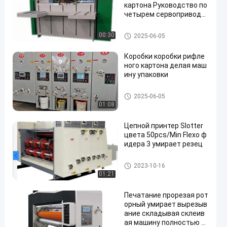
картона Руководство по
четырем сервопривода
м
Машина коробки коробки ши
00:30
2025-06-05
ть
Коробки коробки рифле
ного картона делая маш
ину упаковки
Рифленая машина коробки к
2025-06-05
оробки
01:08
Цепной принтер Slotter
цвета 50pcs/Min Flexo ф
идера 3 умирает резец
Принтер Slotter Flexo умирает
2023-10-16
резец
01:21
Печатание прорезая рот
орный умирает вырезыв
ание складывая склеив
ая машину полностью а