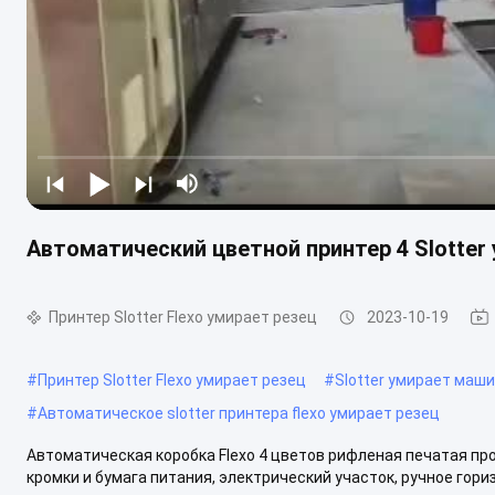
Автоматический цветной принтер 4 Slotter
Принтер Slotter Flexo умирает резец
2023-10-19
#
Принтер Slotter Flexo умирает резец
#
Slotter умирает маш
#
Автоматическое slotter принтера flexo умирает резец
Автоматическая коробка Flexo 4 цветов рифленая печатая п
кромки и бумага питания, электрический участок, ручное гори