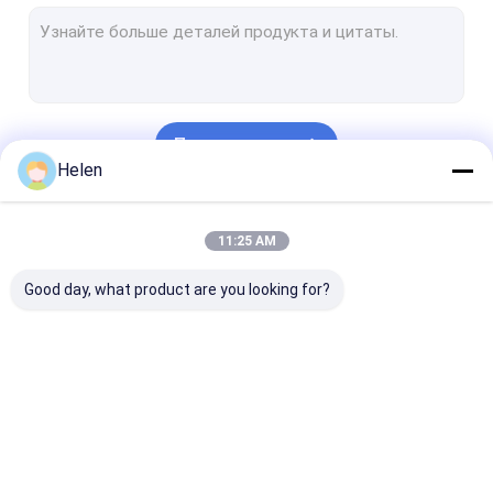
Принтер Slotter Flexo умирает резец
рифленая производственная линия картона
машина для производства бумажных ламинатов каннел
Продолжать
машина бомбардира слиттер
Helen
Планшетный умирает автомат для резки
Наши Категории
11:25 AM
роторный торгового автомата
Good day, what product are you looking for?
бумажный автомат для резки ядра
Части рифленой машины запасные
вертикальный балер картона
Рифленая машина
машина глуэр
Машина коро
Автоматическая штабелируя машина
коробки коробки
папки коробки
коробки шит