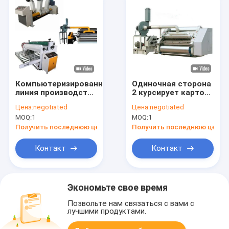
Компьютеризированная
Одиночная сторона
линия производства
2 курсирует картон
гофрированного
e каннелюру
Цена:
negotiated
Цена:
negotiated
картона для двух
рифленый делая
MOQ:
1
MOQ:
1
слоев 2 слоя
машину
автоматический
Получить последнюю цену
Получить последнюю цену
Контакт
Контакт
Экономьте свое время
Позвольте нам связаться с вами с
лучшими продуктами.