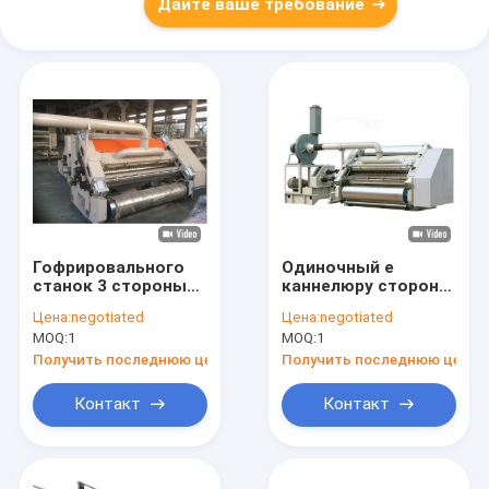
Дайте ваше требование
Гофрировального
Одиночный e
станок 3 стороны
каннелюру стороны
нагрева
гофрировал
Цена:
negotiated
Цена:
negotiated
электрическим
производственную
MOQ:
1
MOQ:
1
током 1800mm
линию 5ply картона
одиночный
автоматическую
Получить последнюю цену
Получить последнюю цену
курсирует
Контакт
Контакт