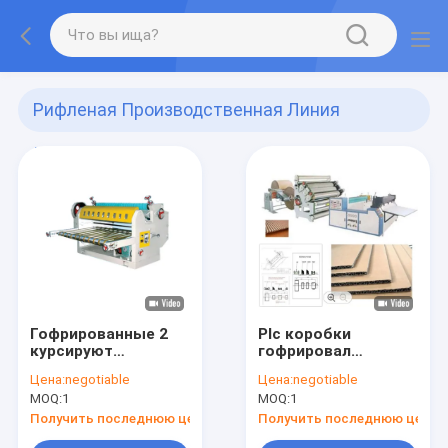
Рифленая Производственная Линия
Картона
(26)
Гофрированные 2
Plc коробки
курсируют
гофрировал
управляемое
коробку изготовляя
Цена:
negotiable
Цена:
negotiable
электрическое
сторону 1600mm
MOQ:
1
MOQ:
1
одиночного
автоматического
обкладчика
завода одиночную
Получить последнюю цену
Получить последнюю цену
картона