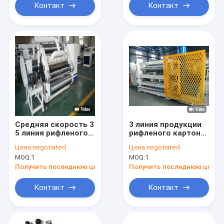
производственной
Контакт
Контакт
линии коробки
коробки
Средняя скорость 3
3 линия продукции
5 линия рифленого
рифленого картона
картона 7 слоев
слоя 1600mm
Цена:
negotiated
Цена:
negotiated
автоматическая
MOQ:
1
MOQ:
1
Получить последнюю цену
Получить последнюю цену
Контакт
Контакт