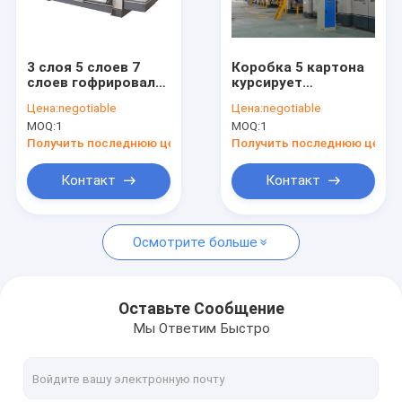
Путешествие фабрики
Проверка качества
3 слоя 5 слоев 7
Коробка 5 картона
слоев гофрировал
курсирует
Свяжитесь мы
управляемый пар
автоматические
Цена:
negotiable
Цена:
negotiable
производственной
рифленые завод/
MOQ:
1
MOQ:
1
линии картона
машину 1600mm
Новости
автоматический
Получить последнюю цену
Получить последнюю цену
Случаи
Контакт
Контакт
Осмотрите больше
Рифленая машина коробки коробки
машина глуэр папки коробки
Оставьте Сообщение
Мы Ответим Быстро
Машина коробки коробки шить
Коробка связывая машину