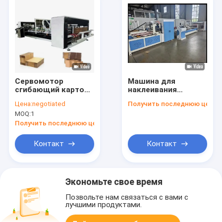
Сервомотор
Машина для
сгибающий картон
наклеивания
склеиватель
картона на папку с
Цена:
negotiated
Получить последнюю цену
автоматический
клеем 220V/380V
MOQ:
1
мини сцепщик
для
сшивка
промышленного
Получить последнюю цену
использования
Контакт
Контакт
Экономьте свое время
Позвольте нам связаться с вами с
лучшими продуктами.