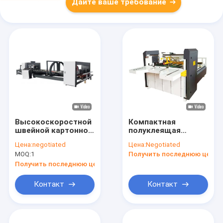
Дайте ваше требование
Высокоскоростной
Компактная
швейной картонной
полуклеящая
клеевой папкой
картонная папка
Цена:
negotiated
Цена:
Negotiated
машина из
клеевая машина
MOQ:
1
Получить последнюю цену
нержавеющей
инновационная
стали
Получить последнюю цену
Контакт
Контакт