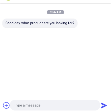
Наши Категории
9:56 AM
Good day, what product are you looking for?
Рифленая машина
машина глуэр
Машина коро
коробки коробки
папки коробки
коробки шит
Главная
Карта
контактные
Desktop
страница
сайта
данные
Site
Карта сайта
Privacy Policy
Качество
Рифленая машина коробки коробки
Китайская
фабрика.Copyright © 2026 Dongguang Haohan International Trade
Co., Ltd. All Rights Reserved.