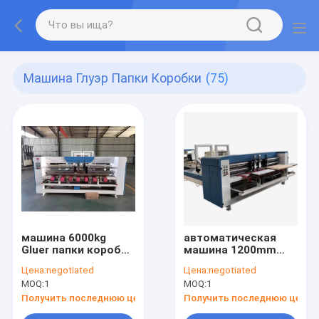
Машина Глуэр Папки Коробки
(75)
машина 6000kg
автоматическая
Gluer папки коробки
машина 1200mm
2600mm
Gluer папки коробки
Цена:
negotiated
Цена:
negotiated
6T
MOQ:
1
MOQ:
1
Получить последнюю цену
Получить последнюю цену