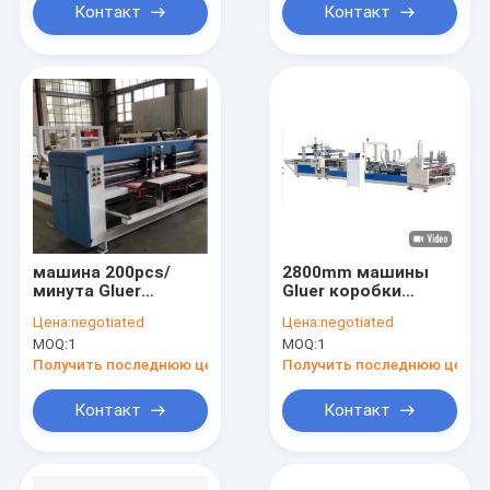
Контакт
Контакт
машина 200pcs/
2800mm машины
минута Gluer
Gluer коробки
коробки коробки
коробки передач
Цена:
negotiated
Цена:
negotiated
12kw
папки
MOQ:
1
MOQ:
1
автоматические
или Semi
Получить последнюю цену
Получить последнюю цену
автоматические
Контакт
Контакт