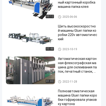
ный картонный коробка
машина папка клея
Рифленая машина коробки к
00:12
2025-06-06
оробки
Шить высокоскоростно
й машины Gluer папки ко
робки 220v автоматичес
кий
машина глуэр папки коробки
00:48
2023-10-19
Автоматическая картон
ная флексографская ма
шина для склеивания па
пок, печатный станок, р
езка
машина глуэр папки коробки
01:03
2022-11-28
Полноавтоматическая
машина Gluer папки коро
бки гофрировала упаков
ку картона