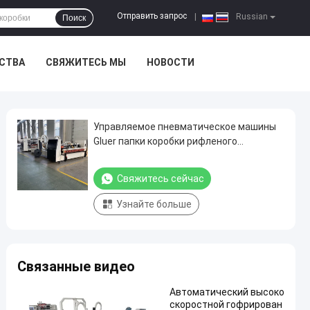
Отправить запрос
|
Russian
Поиск
ЕСТВА
СВЯЖИТЕСЬ МЫ
НОВОСТИ
Управляемое пневматическое машины
Gluer папки коробки рифленого
Paperboard автоматическое
Свяжитесь сейчас
Узнайте больше
Связанные видео
Автоматический высоко
скоростной гофрирован