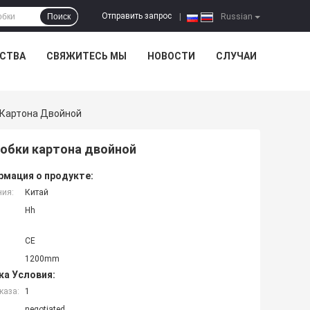
Отправить запрос
Поиск
|
Russian
ЕСТВА
СВЯЖИТЕСЬ МЫ
НОВОСТИ
СЛУЧАИ
 Картона Двойной
робки картона двойной
мация о продукте:
ния:
Китай
Hh
CE
1200mm
ка Условия:
каза:
1
negotiated