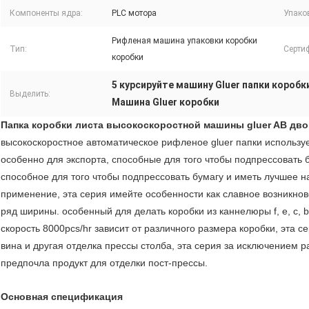
Компоненты ядра:
PLC мотора
Упако
Рифленая машина упаковки коробки
Тип:
Серти
коробки
5 курсируйте машину Gluer папки коробк
Выделить:
Машина Gluer коробки
Папка коробки листа высокоскоростной машины gluer AB дв
высокоскоростное автоматическое рифленое gluer папки использу
особенно для экспорта, способные для того чтобы подпрессовать 
способное для того чтобы подпрессовать бумагу и иметь лучшее 
применение, эта серия имейте особенности как славное возникнов
ряд ширины. особенный для делать коробки из каннелюры f, e, c, b
скорость 8000pcs/hr зависит от различного размера коробки, эта
вина и другая отделка прессы столба, эта серия за исключением р
предпочла продукт для отделки пост-прессы.
Основная спецификация