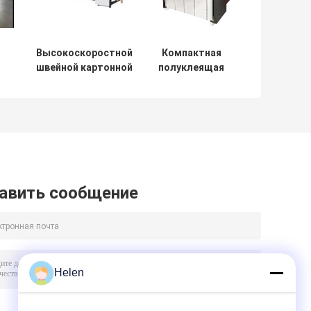
Высокоскоростной
Компактная
швейной картонной
полуклеящая
ку
клеевой папкой
картонная папка
машина из
клеевая машина
нержавеющей
инновационная
о
стали
я
авить сообщение
Helen