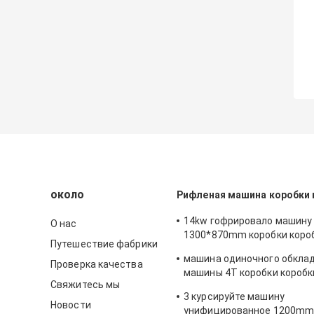
около
Рифленая машина коробки 
14kw гофрировало машину
О нас
1300*870mm коробки коро
Путешествие фабрики
кантовочный станок выре
машина одиночного обкла
Проверка качества
машины 4T коробки короб
Свяжитесь мы
рифленая рифленая
3 курсируйте машину
Новости
унифицированное 1200mm