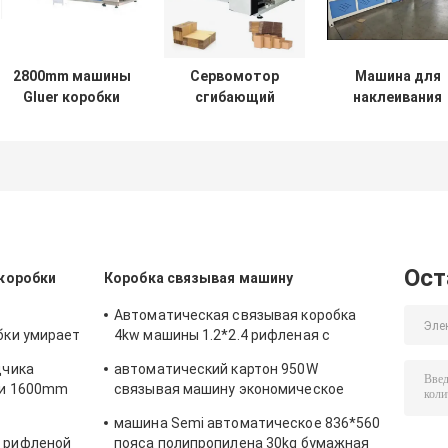
2800mm машины
Сервомотор
Машина для
Gluer коробки
сгибающий
наклеивания
коробки передач
картон
картона на пап
папки
склеиватель
с клеем
автоматические
автоматический
220V/380V для
или Semi
мини сцепщик
промышленног
автоматические
сшивка
использовани
Ост
коробки
Коробка связывая машину
Автоматическая связывая коробка
бки умирает
4kw машины 1.2*2.4 рифленая с
зывания
роликом клея систему
дчика
автоматический картон 950W
ки 1600mm
связывая машину экономическое
200pcs в минуту
машина Semi автоматическое 836*560
 рифленой
пояса полипропилена 30kg бумажная