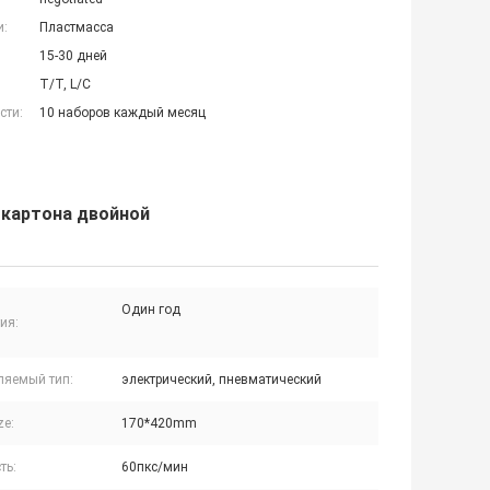
и:
Пластмасса
15-30 дней
T/T, L/C
сти:
10 наборов каждый месяц
 картона двойной
Один год
ия:
ляемый тип:
электрический, пневматический
ze:
170*420mm
ть:
60пкс/мин