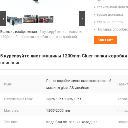
Упаковывая детал
Время доставки:
Условия оплаты:
Поставка способно
Большие изображения :
5 курсируйте лист машины
1200mm Gluer папки коробки картона двойной
Контакт
5 курсируйте лист машины 1200mm Gluer папки коробки
описание
Папка коробки листа высокоскоростной
Имя:
Гарант
машины gluer AB двойная
Напряжение тока:
380v/50hz 220v/60hz
Управ
Max.size:
1200*2000mm
min.si
Тип клея:
вода Вод-основания холодная
скорос