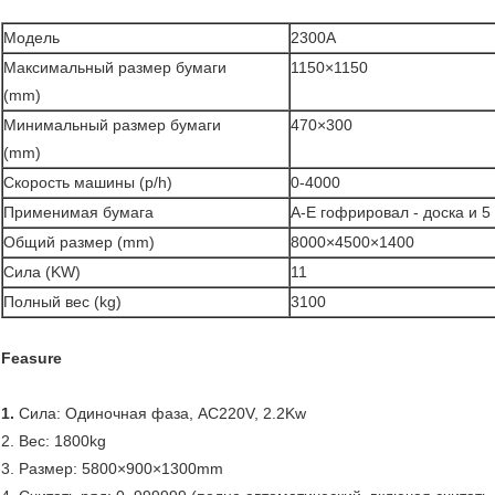
Модель
2300A
Максимальный размер бумаги
1150×1150
(mm)
Минимальный размер бумаги
470×300
(mm)
Скорость машины (p/h)
0-4000
Применимая бумага
A-E гофрировал - доска и 5
Общий размер (mm)
8000×4500×1400
Сила (KW)
11
Полный вес (kg)
3100
Feasure
1.
Сила: Одиночная фаза, AC220V, 2.2Kw
2. Вес: 1800kg
3. Размер: 5800×900×1300mm