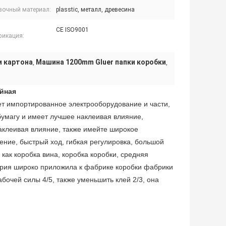
вочный материал:
plasstic, металл, древесина
CE ISO9001
фикация:
и картона
Машина 1200mm Gluer папки коробки
,
,
ойная
ет импортированное электрооборудование и части,
бумагу и имеет лучшее наклеивая влияние,
наклеивая влияние, также имейте широкое
ение, быстрый ход, гибкая регулировка, большой
 как коробка вина, коробка коробки, средняя
 серия широко приложила к фабрике коробки фабрики
абочей силы 4/5, также уменьшить клей 2/3, она