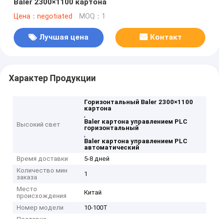
Baler 2300×1100 картона
Цена：negotiated
MOQ：1
Лучшая цена
Контакт
Характер Продукции
Горизонтальный Baler 2300×1100
картона
,
Baler картона управлением PLC
Высокий свет
горизонтальный
,
Baler картона управлением PLC
автоматический
Время доставки
5-8 дней
Количество мин
1
заказа
Место
Китай
происхождения
Номер модели
10-100T