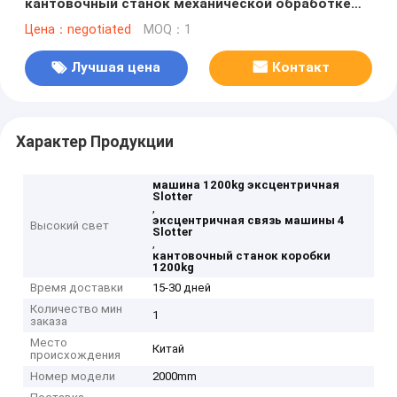
кантовочный станок механической обработке
коробки 4 связей рифленый
Цена：negotiated
MOQ：1
Лучшая цена
Контакт
Характер Продукции
машина 1200kg эксцентричная
Slotter
,
эксцентричная связь машины 4
Высокий свет
Slotter
,
кантовочный станок коробки
1200kg
Время доставки
15-30 дней
Количество мин
1
заказа
Место
Китай
происхождения
Номер модели
2000mm