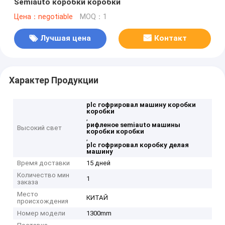
Semiauto коробки коробки
Цена：negotiable
MOQ：1
Лучшая цена
Контакт
Характер Продукции
plc гофрировал машину коробки
коробки
,
рифленое semiauto машины
Высокий свет
коробки коробки
,
plc гофрировал коробку делая
машину
Время доставки
15 дней
Количество мин
1
заказа
Место
КИТАЙ
происхождения
Номер модели
1300mm