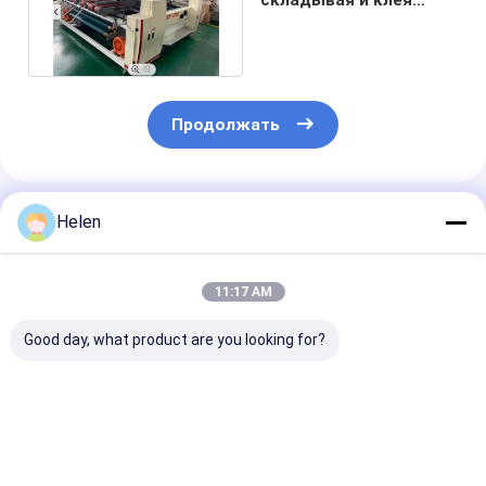
машину для рифленой
коробки
Продолжать
Порекомендованные Продукты
Helen
11:17 AM
Good day, what product are you looking for?
2800mm машины
Сервомотор
Машина для
Gluer коробки
сгибающий картон
наклеивания
коробки передач
склеиватель
картона на па
папки
автоматический
клеем 220V/3