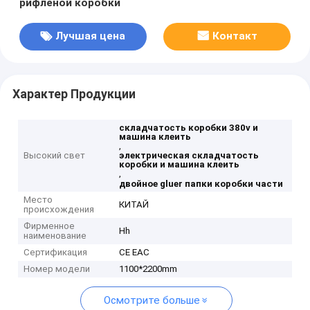
рифленой коробки
Лучшая цена
Контакт
Характер Продукции
складчатость коробки 380v и
машина клеить
,
Высокий свет
электрическая складчатость
коробки и машина клеить
,
двойное gluer папки коробки части
Место
КИТАЙ
происхождения
Фирменное
Hh
наименование
Сертификация
CE EAC
Номер модели
1100*2200mm
Осмотрите больше