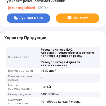
умирает резец автоматический
Цена：negotiated
MOQ：1
Лучшая цена
Контакт
Характер Продукции
,
Резец принтера EAC
Автоматическое slotter цветного
принтера 4 умирает резец
Высокий свет
,
Резец принтера 4 цветов
автоматический
Время доставки
15-30 дней
Количество мин
1
заказа
Место
КИТАЙ
происхождения
Номер модели
1400*2600mm
Поставка
10 наборов каждый месяц
способности