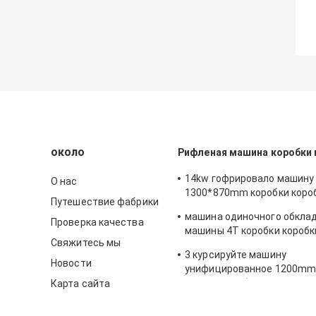
около
Рифленая машина коробки 
14kw гофрировало машину
О нас
1300*870mm коробки коро
Путешествие фабрики
кантовочный станок выре
машина одиночного обкла
Проверка качества
машины 4T коробки короб
Свяжитесь мы
рифленая рифленая
3 курсируйте машину
Новости
унифицированное 1200mm
ручной коробки шить
Карта сайта