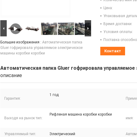
Количество мин за
Цена:
Упаковывая детал
Время доставки:
Условия оплаты:
Поставка способно
Большие изображения :
Автоматическая папка
Gluer гофрировала управляемое электрическое
Контакт
машины коробки коробки
Автоматическая папка Gluer гофрировала управляемое
описание
1 год
Гарантия:
Приме
Рифленая машина коробки коробки
Выходя на рынок тип:
имя:
Управляемый тип:
Электрический
Автом