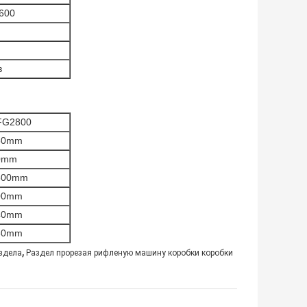
600
в
FG2800
80mm
0mm
800mm
00mm
40mm
60mm
,
аздела
Раздел прорезая рифленую машину коробки коробки