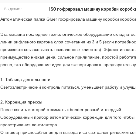
ISO гофрировал машину коробки коробк
Выделить:
Автоматическая папка Gluer гофрировала машину коробки коробки
Эта машина последнее технологическое оборудование складчатост
линии рифленого картона слоя сочетания из 3 и 5 (если потребнос
произвести согласовывать назначенных клиентов). Эффективность
преимущество низкая цена, сильное прилипание, простой работать
ровно, это оборудование идеи для экспортировать предварительну
1. Таблица деятельности
Светоэлектрический контроль питаться, уменьшает работу и улуч
2. Коррекция прессы
После клеить и второй отжимать к bonder ровный и твердый.
Оборудованный прибор автоматической коррекции для того чтобы 
проветривания вентилятора
Считающ приспособления для вывода и со светоэлектрическим со