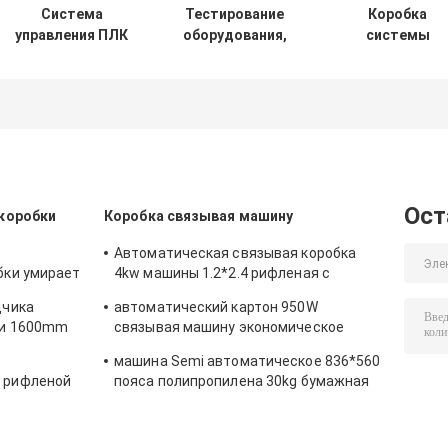
Система
Тестирование
Коробка
управления ПЛК
оборудования,
системы
на базе коробки
предлагаемое
управления ПЛ
из картонных
картонное
разработанна
изделий
предложение,
для
машина для
промышленно
изготовления
автоматизаци
гофрокартонных
и управления
коробок
картонными
упаковками
Ост
коробки
Коробка связывая машину
Автоматическая связывая коробка
бки умирает
4kw машины 1.2*2.4 рифленая с
зывания
роликом клея систему
дчика
автоматический картон 950W
ки 1600mm
связывая машину экономическое
200pcs в минуту
машина Semi автоматическое 836*560
 рифленой
пояса полипропилена 30kg бумажная
связывая