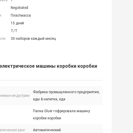
каза:
1
Negotiated
и:
Пластмасса
15 дней
T/T
сти:
30 наборов каждый месяц
 электрическое машины коробки коробки
Фабрика промышленного предприятия,
нимые индустрии:
еды & напитка, еда
Папка Gluer гофрировала машину
коробки коробки
атическая ранг:
Автоматический