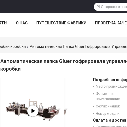
КТЫ
О НАС
ПУТЕШЕСТВИЕ ФАБРИКИ
ПРОВЕРКА КАЧ
обки коробки
Автоматическая Папка Gluer Гофрировала Управл
Автоматическая папка Gluer гофрировала управл
коробки
Подробная инфор
Место происхожде
Фирменное
наименование:
Сертификация:
Номер модели:
Оплата и достав