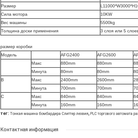
Размер
L11000*W3000*H1
Сила мотора
10KW
Вес машины
5500kg
Толщина доски применения
3 слоя или 5 слое
размер коробки
Модель
AFG2400
AFG2600
A
Макс
880mm
880mm
8
Минута
80mm
80mm
8
B
Макс
2400mm
2600mm
2
Минута
700mm
700mm
7
C
Макс
840mm
840mm
8
Минута
160mm
160mm
1
,
тег:
Тонкая машина бомбардира Слиттер лезвия
PLC торгового автомата р
Контактная информация